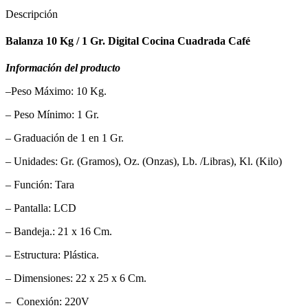
digital
Descripción
cocina
cuadrada
Balanza 10 Kg / 1 Gr. Digital Cocina Cuadrada Café
café
SF-
Información
del producto
550
cantidad
–Peso Máximo: 10 Kg.
– Peso Mínimo: 1 Gr.
– Graduación de 1 en 1 Gr.
– Unidades: Gr. (Gramos), Oz. (Onzas), Lb. /Libras), Kl. (Kilo)
– Función: Tara
– Pantalla: LCD
– Bandeja.: 21 x 16 Cm.
– Estructura: Plástica.
– Dimensiones: 22 x 25 x 6 Cm.
– Conexión: 220V