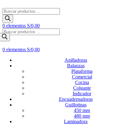
Búsqueda
de
productos
0
elementos
S/
0,00
Búsqueda
de
productos
0
elementos
S/
0,00
Anilladoras
Balanzas
Plataforma
Comercial
Cocina
Colgante
Indicador
Encuadernadoras
Guillotinas
450 mm
480 mm
Laminadora