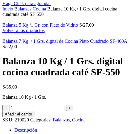
Haga Click para agrandar
Inicio
Balanzas
Cocina
Balanza 10 Kg / 1 Grs. digital cocina
cuadrada café SF-550
Balanza 5 Kg./1 Gr. con Plato de Vidrio
S/
27,00
Volver a los productos
Balanza 7 Kg. / 1 Grs. digital de Cocina Plato Cuadrado SF-400A
S/
22,00
Balanza 10 Kg / 1 Grs. digital
cocina cuadrada café SF-550
S/
35,00
Balanza 10 Kg / 1 Grs.
Balanza
10
Añadir al carrito
Kg
SKU:
210020
Categorías:
Balanzas
,
Cocina
/
1
Descripción
Grs.